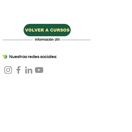
VOLVER A CURSOS
Información útil
Nuestras redes sociales:
Información:
Teléfono fijo -
(4352) 1033
/ Celular -
+598 99 763
924
Correo electrónico -
agrocrecimiento@gmail.com
Dirección - Jacinto Parraga 3370, 94000 Florida,
Departamento de Florida.
Preguntas frecuentes: