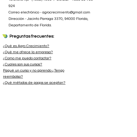
924
Correo electrónico -
agrocrecimiento@gmail.com
Dirección - Jacinto Parraga 3370, 94000 Florida,
Departamento de Florida.
Preguntas frecuentes:
¿Qué es Agro Crecimiento?
¿Qué me ofrece la empresa?
¿Como me puedo contactar?
¿Cuales son sus cursos?
Pagué un curso y no aprendo ¿Tengo
reembolso?
¿Qué métodos de pagos se aceptan?
No soy de Uruguay ¿también puedo hacer los cursos?
Más preguntas frecuentes...
Información extra:
Términos y Condiciones
Política de privacidad
Tu seguridad ante todo: