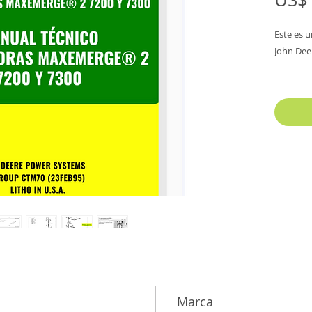
Este es 
John Dee
Contiene
Este PDF 
Informac
Sistema e
Sistema 
Marca