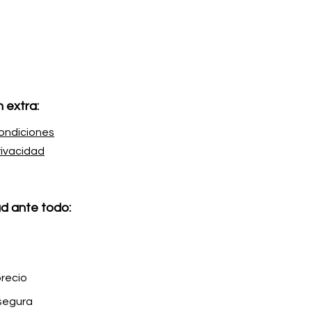
 extra:
ondiciones
rivacidad
d ante todo:
precio
segura