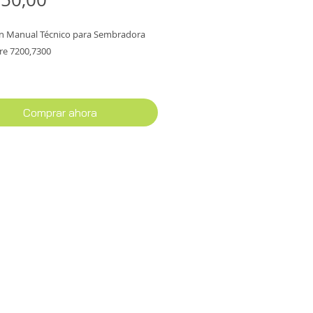
un Manual Técnico para Sembradora
re 7200,7300
 174 páginas en formato PDF.
Comprar ahora
abarcará los siguientes temas:
ión general
léctrico
Hidráulico