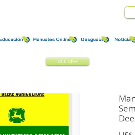
Educación
Manuales Online
Desguace
Noticias
VOLVER
Man
Sem
Dee
US$ 