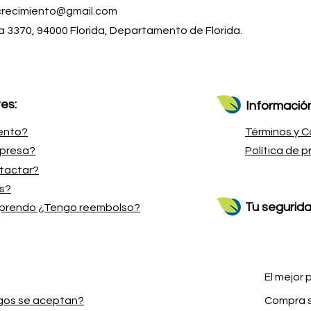
crecimiento@gmail.com
ga 3370, 94000 Florida, Departamento de Florida.
es:
Información
ento?
Términos y C
mpresa?
Política de p
tactar?
os?
Tu segurida
aprendo ¿Tengo reembolso?
El mejor 
gos se aceptan?
Compra 