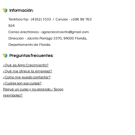
Retroexcavadora
Información:
Herramienta fabricada por el distribuidor
Teléfono fijo -
(4352) 1033
/ Celular -
+598 99 763
924
Correo electrónico -
agrocrecimiento@gmail.com
Dirección - Jacinto Parraga 3370, 94000 Florida,
Departamento de Florida.
Preguntas frecuentes:
¿Qué es Agro Crecimiento?
¿Qué me ofrece la empresa?
¿Como me puedo contactar?
¿Cuales son sus cursos?
Pagué un curso y no aprendo ¿Tengo
reembolso?
¿Qué métodos de pagos se aceptan?
No soy de Uruguay ¿también puedo hacer los cursos?
Más preguntas frecuentes...
Información extra: