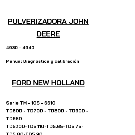
PULVERIZADORA JOHN
DEERE
4930 - 4940
Manual Diagnostica y calibración
FORD NEW HOLLAND
Serie TM - 10S - 6610
TD60D - TD70D - TD80D - TD90D -
TD95D
TD5.100-TD5.110-TD5.65-TD5.75-
TD5.80-TD5.90