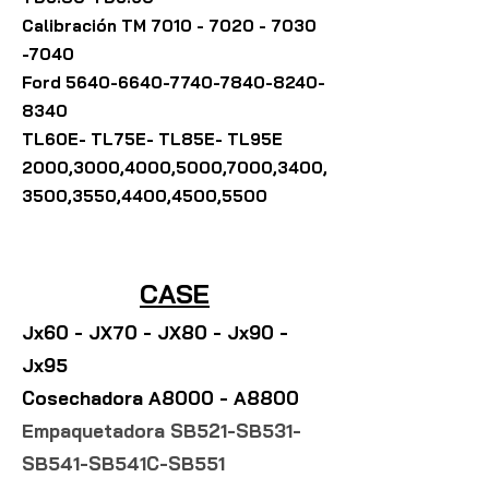
Calibración
TM
7010 - 7020 - 7030
-7040
Ford
5640-6640-7740-7840
-8240-
8340
TL60E- TL75E- TL85E- TL95E
2000,3000,4000,5000,7000,3400,
3500,3550,4400,4500,5500
CASE
Jx60 - JX70 - JX80 - Jx90 -
Jx95
Cosechadora A8000 - A8800
Empaquetadora SB521-SB531-
SB541-SB541C-SB551