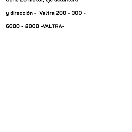
y
dirección - Valtra
200 - 300 -
6000 - 8000
-VALTRA-
ACX2831410 -
Manual
piezas
Bm110
MASSEY FERGUSON
Serie 200 Advanced (sistema
hidráulico)
Tren delantero 4x4 carraro Serie 200
230 - 235 - 240 - 245 - 250
- 298
Sistema hidráulico modelo 267