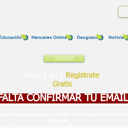
Educación
Manuales Online
Desguace
Noticias
VOLVER
Paso 2 de 2
Registrate
Gratis
FALTA CONFIRMAR TU EMAIL
ahora tu email para no perderte de la clase en VIVO orbitr
dirección.
rar 2 minutos en llegar la confirmación a tu casilla de e