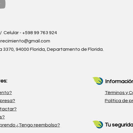
 / Celular - +598 99 763 924
crecimiento@gmail.com
ga 3370, 94000 Florida, Departamento de Florida.
es:
Información
ento?
Términos y C
mpresa?
Política de p
tactar?
os?
Tu segurida
aprendo ¿Tengo reembolso?