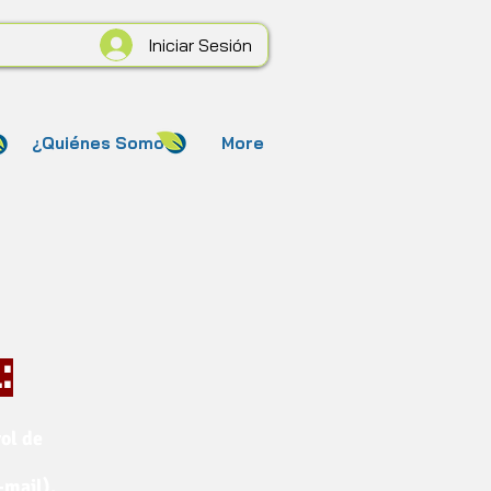
Iniciar Sesión
¿Quiénes Somos?
More
:
ol de
-mail).