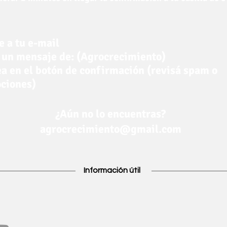
e a tu e-mail
 un mensaje de: (Agrocrecimiento)
a en el botón de confirmación (revisá spam o
ciones)
¿Aún no lo encuentras?
agrocrecimiento@gmail.com
Información útil